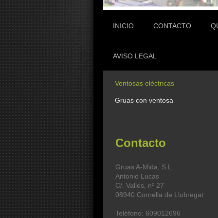
INICIO
CONTACTO
Q
AVISO LEGAL
Ventosas eléctricas
Gruas con ventosa
Contacto
Gruas A-Mida, S.L.
Antonio Lucas
C/. Valles, nº 27
08940 Cornella de Llobregat
Teléfono:
609012696