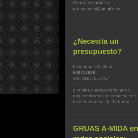
Correo electrónico:
gruasamida@gmail.com
¿Necesita un
presupuesto?
Llámenos al teléfono
609012696
ANTONIO LUCAS
o rellene nuestro formulario y
nos pondremos en contacto con
usted en menos de 24 horas.
GRUAS A-MIDA e